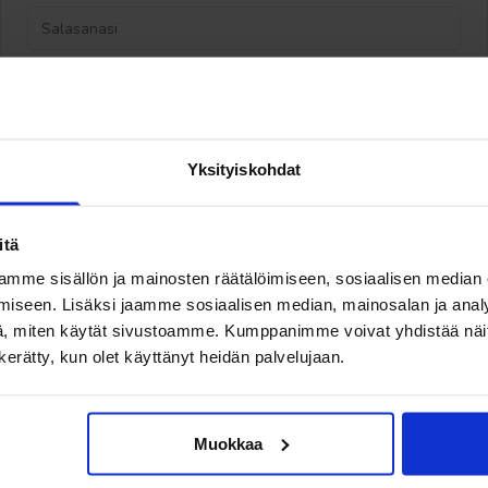
Kirjaudu sisään
Unohditko salasanan?
Yksityiskohdat
itä
mme sisällön ja mainosten räätälöimiseen, sosiaalisen median
iseen. Lisäksi jaamme sosiaalisen median, mainosalan ja analy
ÄLÄ JÄÄ UUTISISTAMME PAITSI!
, miten käytät sivustoamme. Kumppanimme voivat yhdistää näitä t
n kerätty, kun olet käyttänyt heidän palvelujaan.
TILAA UUTISKIRJEEMME
LÄHET
Muokkaa