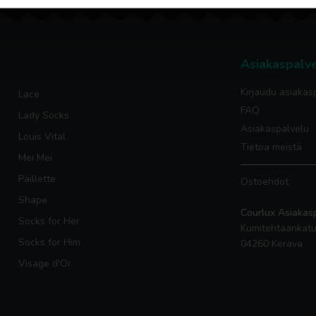
Asiakaspalv
Kirjaudu asiakas
Lace
FAQ
Lady Socks
Asiakaspalvelu
Louis Vital
Tietoa meistä
Mei Mei
Paillette
Ostoehdot
Shape
Courlux Asiakas
Socks for Her
Kumitehtaankatu
Socks for Him
04260 Kerava
Visage d'Or