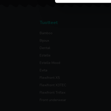
Tuotteet
Bamboo
Bijoux
Dental
Estelle
Estelle Mood
Evita
Flexifront X5
Flexifront X3TEC
Flexifront Triflex
Front underwear