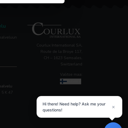
elu
palveluun
Courlux International SA,
Route de la Broye 117,
CH – 1623 Semsales,
Switzerland
Valitse maa:
Suomi
»
palvelu
 5 K 47
Hi there! Need help? Ask me your
×
questions!